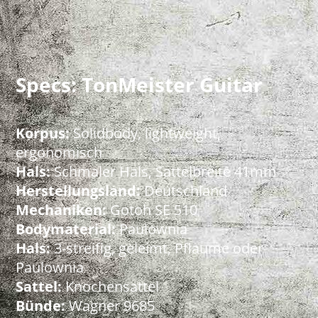
Specs: TonMeister Guitar
Korpus:
Solidbody, lightweight,
ergonomisch
Hals:
Schmaler Hals, Sattelbreite 41mm
Herstellungsland:
Deutschland
Mechaniken:
Gotoh SE 510
Bodymaterial:
Paulownia
Hals:
3-streifig, geleimt, Pflaume oder
Paulownia
Sattel:
Knochensattel
Bünde:
Wagner 9685