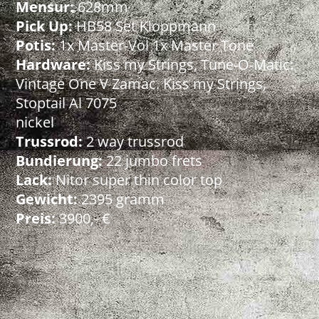
Mensur:
628mm
Pick Up:
HB58 Set Kloppmann
Potis:
1x Master-Vol 1x Master Tone
Hardware:
Kiss my Strings, Tune-O-Matic:
Vintage One V Zamac. Kiss my Strings,
Stoptail Al 7075
nickel
Trussrod:
2 way trussrod
Bundierung:
22 jumbo frets
Lack:
Nitor super thin color top
Gewicht:
2395 gramm
Preis:
3900,- €